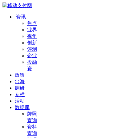
资讯
焦点
业界
视角
创新
评测
企业
投融
资
政策
出海
调研
专栏
活动
数据库
牌照
查询
资料
查询