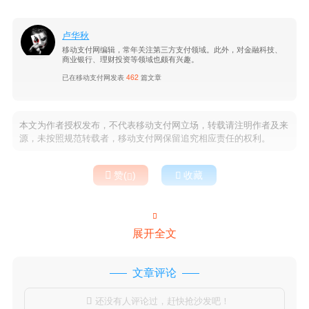
卢华秋
移动支付网编辑，常年关注第三方支付领域。此外，对金融科技、
商业银行、理财投资等领域也颇有兴趣。
已在移动支付网发表
462
篇文章
本文为作者授权发布，不代表移动支付网立场，转载请注明作者及来
源，未按照规范转载者，移动支付网保留追究相应责任的权利。

赞(
)

收藏


展开全文
文章评论
还没有人评论过，赶快抢沙发吧！
