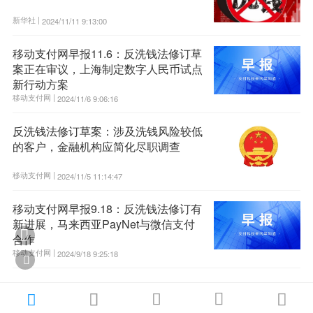
新华社 |
2024/11/11 9:13:00
移动支付网早报11.6：反洗钱法修订草
案正在审议，上海制定数字人民币试点
新行动方案
移动支付网 |
2024/11/6 9:06:16
反洗钱法修订草案：涉及洗钱风险较低
的客户，金融机构应简化尽职调查
移动支付网 |
2024/11/5 11:14:47
移动支付网早报9.18：反洗钱法修订有
新进展，马来西亚PayNet与微信支付

合作
移动支付网 |
2024/9/18 9:25:18





