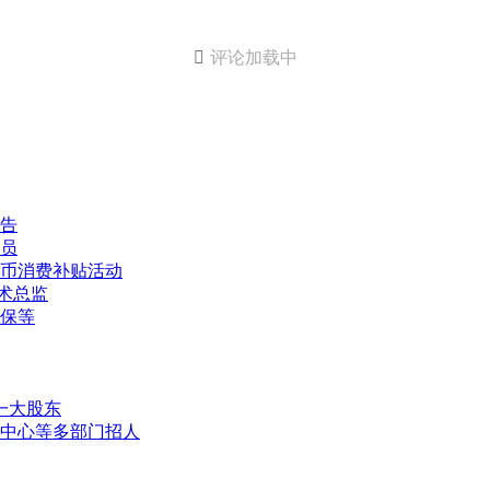

评论加载中
告
人员
民币消费补贴活动
术总监
消保等
一大股东
中心等多部门招人