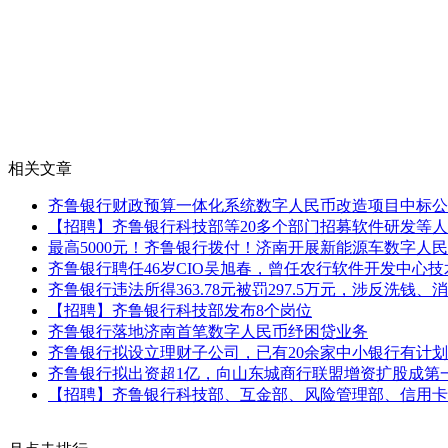
相关文章
齐鲁银行财政预算一体化系统数字人民币改造项目中标公
【招聘】齐鲁银行科技部等20多个部门招募软件研发等
最高5000元！齐鲁银行拨付！济南开展新能源车数字人
齐鲁银行聘任46岁CIO吴旭春，曾任农行软件开发中心技
齐鲁银行违法所得363.78元被罚297.5万元，涉反洗钱、
【招聘】齐鲁银行科技部发布8个岗位
齐鲁银行落地济南首笔数字人民币纾困贷业务
齐鲁银行拟设立理财子公司，已有20余家中小银行有计划
齐鲁银行拟出资超1亿，向山东城商行联盟增资扩股成第
【招聘】齐鲁银行科技部、互金部、风险管理部、信用卡