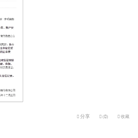
分享


(

)

收藏