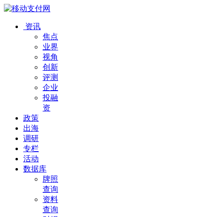
资讯
焦点
业界
视角
创新
评测
企业
投融
资
政策
出海
调研
专栏
活动
数据库
牌照
查询
资料
查询