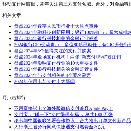
移动支付网编辑，常年关注第三方支付领域。此外，对金融科
相关文章
盘点2024年数字人民币行业十大热点事件
盘点2024金融科技创新应用：银行100%参与，超六成
盘点2024年银行科技相关的金融行业标准
2024银行CIO变动盘点：多位80后已就任，有CIO升任行
盘点2024年5个值得关注的支付并购案
盘点2024年退场支付机构！两张“新支付牌照”被注销
盘点2024年影响支付行业的10大重要文件
盘点2024年银行科技相关的金融监管文件
盘点2024年与支付相关的8个著名谣言
2024年信用卡与支付十大新闻
月点击排行
不用直接绑卡？海外版微信支付兼容Apple Pay！
支付宝：“碰一下”支付得稀有福卡 总共1000万张
移卡与中国银联签署合作协议，合力推出订单支付新产品
人行浙江省分行同意快捷通支付增资至2亿元