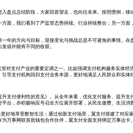
进入盘点总结阶段，大家回首望去，也向往未来。按照惯例，移
。一方面，我们看到了严监管态势持续、行业持续整合；另一方
一年的方向与目标，迎接变化与挑战总是不可避免的事情。在盘
出发或许能有不同的收获。
是监管对支付产业的重要定调之一。比如强调支付机构服务实体经
引导支付机构回归支付业务本源，更好地满足人民群众和实体经
提升支付便利性的意见》。从全年来看，优化支付服务、提升支
付平台，亦积极响应号召全方位展开部署，从民生缴费、生活消
群体更好地享受数智生活；通过创新支付场景，翼支付搭建了对应
作为万事网联首批钱包合作伙伴，翼支付全面支持绑定万事达卡