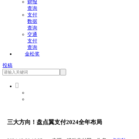
财报
查询
支付
数据
查询
交通
支付
查询
金松奖
投稿

会员登录
会员注册
三大方向！盘点翼支付2024全年布局