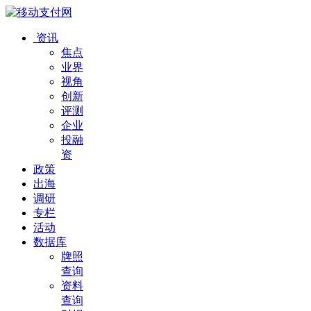
资讯
焦点
业界
视角
创新
评测
企业
投融
资
政策
出海
调研
专栏
活动
数据库
牌照
查询
资料
查询