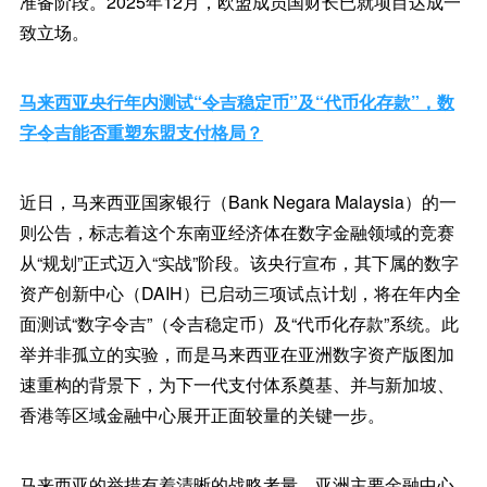
准备阶段。2025年12月，欧盟成员国财长已就项目达成一
致立场。
马来西亚央行年内测试“令吉稳定币”及“代币化存款”，数
字令吉能否重塑东盟支付格局？
近日，马来西亚国家银行（Bank Negara Malaysia）的一
则公告，标志着这个东南亚经济体在数字金融领域的竞赛
从“规划”正式迈入“实战”阶段。该央行宣布，其下属的数字
资产创新中心（DAIH）已启动三项试点计划，将在年内全
面测试“数字令吉”（令吉稳定币）及“代币化存款”系统。此
举并非孤立的实验，而是马来西亚在亚洲数字资产版图加
速重构的背景下，为下一代支付体系奠基、并与新加坡、
香港等区域金融中心展开正面较量的关键一步。
马来西亚的举措有着清晰的战略考量。亚洲主要金融中心