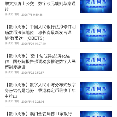
增支持唐山公交，数字欧元规则草案通
过
移动支付网 |
2026/7/6 9:50:36
【数币周报】中国人民银行法拟修订明
确数币法律地位，穆长春最新发言详
解“数币达”（CBETS）
移动支付网 |
2026/6/29 10:07:40
【数币周报】“数币达”启动品牌化运
作，国务院报告强调稳步推进数字人民
币制度建设
移动支付网 |
2026/6/22 9:52:57
【数币周报】数字人民币与分布式数字
身份结合是趋势，香港稳定币最快于年
中推出
移动支付网 |
2026/6/15 9:28:08
【数币周报】澳门金管局携11家银行