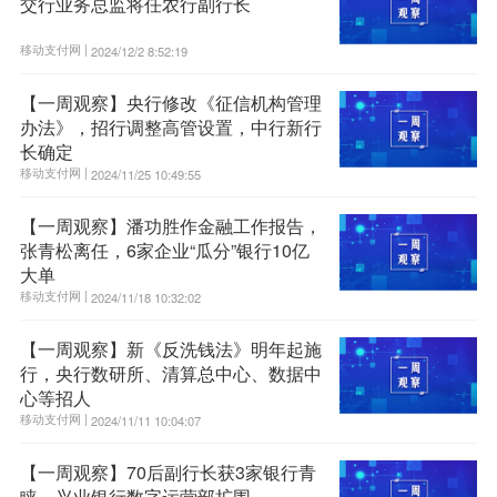
交行业务总监将任农行副行长
移动支付网 |
2024/12/2 8:52:19
【一周观察】央行修改《征信机构管理
办法》，招行调整高管设置，中行新行
长确定
移动支付网 |
2024/11/25 10:49:55
【一周观察】潘功胜作金融工作报告，
张青松离任，6家企业“瓜分”银行10亿
大单
移动支付网 |
2024/11/18 10:32:02
【一周观察】新《反洗钱法》明年起施
行，央行数研所、清算总中心、数据中
心等招人
移动支付网 |
2024/11/11 10:04:07
【一周观察】70后副行长获3家银行青
睐，兴业银行数字运营部扩围