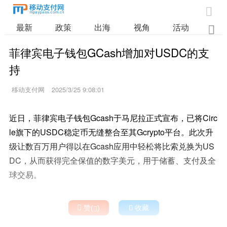

最新
政策
出海
视角
活动
业

菲律宾电子钱包GCash增加对USDC的支
持
移动支付网
2025/3/25 9:08:01
近日，菲律宾电子钱包Gcash于马尼拉正式宣布，已将Circ
le旗下的USDC稳定币无缝整合至其Gcrypto平台。此次升
级让数百万用户得以在Gcash应用中轻松将比索兑换为US
DC，从而获得完全保值的数字美元，用于储蓄、支付及全
球交易。

赞(
)

收藏
