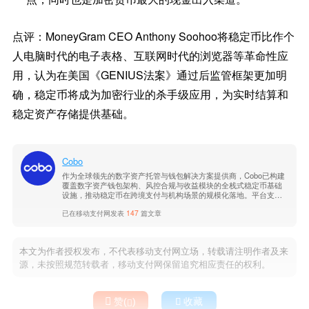
点评：MoneyGram CEO Anthony Soohoo将稳定币比作个
人电脑时代的电子表格、互联网时代的浏览器等革命性应
用，认为在美国《GENIUS法案》通过后监管框架更加明
确，稳定币将成为加密行业的杀手级应用，为实时结算和
稳定资产存储提供基础。
Cobo
作为全球领先的数字资产托管与钱包解决方案提供商，Cobo已构建
覆盖数字资产钱包架构、风控合规与收益模块的全栈式稳定币基础
设施，推动稳定币在跨境支付与机构场景的规模化落地。平台支持
多链多币种，具备企业级安全与合规能力。了解更多信息，请访问C
已在移动支付网发表
147
篇文章
obo官网。
本文为作者授权发布，不代表移动支付网立场，转载请注明作者及来
源，未按照规范转载者，移动支付网保留追究相应责任的权利。

赞(
)

收藏
