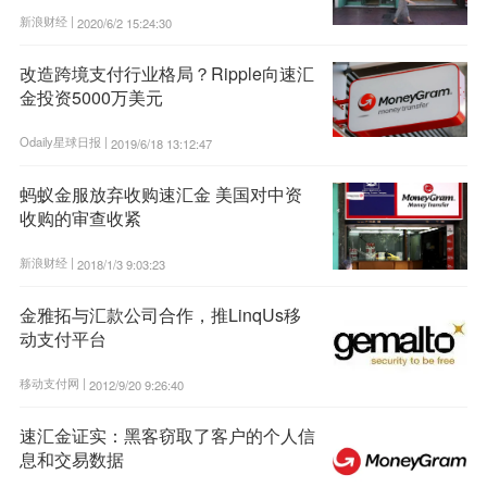
新浪财经 |
2020/6/2 15:24:30
改造跨境支付行业格局？Ripple向速汇
金投资5000万美元
Odaily星球日报 |
2019/6/18 13:12:47
蚂蚁金服放弃收购速汇金 美国对中资
收购的审查收紧
新浪财经 |
2018/1/3 9:03:23
金雅拓与汇款公司合作，推LinqUs移
动支付平台
移动支付网 |
2012/9/20 9:26:40
速汇金证实：黑客窃取了客户的个人信
息和交易数据