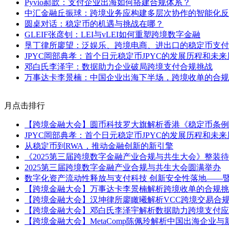
Pyvio郝歆：支付企业出海如何搭建合规体系？
中汇金融丘振球：跨境业务应构建多层次协作的智能化反
圆桌对话：稳定币的机遇与挑战在哪？
GLEIF张彦钊：LEI与vLEI如何重塑跨境数字金融
垦丁律所廖望：泛娱乐、跨境电商、进出口的稳定币支付
JPYC岡部典孝：首个日元稳定币JPYC的发展历程和未来
邓白氏李泽宇：数据助力企业破局跨境支付合规挑战
万事达卡李景楠：中国企业出海下半场，跨境收单的合规
月点击排行
【跨境金融大会】圆币科技罗大旗解析香港《稳定币条例》
JPYC岡部典孝：首个日元稳定币JPYC的发展历程和未来
从稳定币到RWA，推动金融创新的新引擎
《2025第三届跨境数字金融产业合规与共生大会》整装
2025第三届跨境数字金融产业合规与共生大会圆满举办
数字化资产流动性释放与支付科技 创新安全性落地——
【跨境金融大会】万事达卡李景楠解析跨境收单的合规挑
【跨境金融大会】汉坤律所廖瞰曦解析VCC跨境交易合
【跨境金融大会】邓白氏李泽宇解析数据助力跨境支付应
【跨境金融大会】MetaComp陈佩玲解析中国出海企业