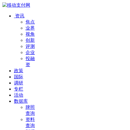
资讯
焦点
业界
视角
创新
评测
企业
投融
资
政策
国际
调研
专栏
活动
数据库
牌照
查询
资料
查询