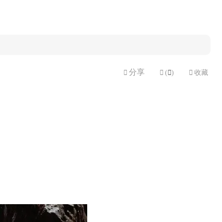
分享


(

)

收藏