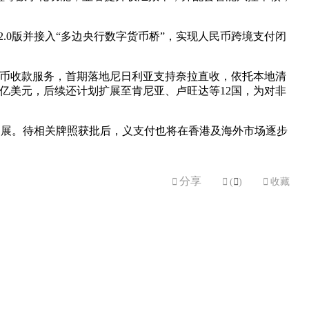
2.0版并接入“多边央行数字货币桥”，实现人民币跨境支付闭
本币收款服务，首期落地尼日利亚支持奈拉直收，依托本地清
亿美元，后续还计划扩展至肯尼亚、卢旺达等12国，为对非
拓展。待相关牌照获批后，义支付也将在香港及海外市场逐步
分享


(

)

收藏