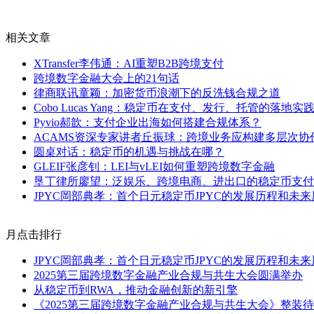
相关文章
XTransfer李伟通：AI重塑B2B跨境支付
跨境数字金融大会上的21句话
律商联讯童颖：加密货币浪潮下的反洗钱合规之道
Cobo Lucas Yang：稳定币在支付、发行、托管的落地实
Pyvio郝歆：支付企业出海如何搭建合规体系？
ACAMS资深专家讲者丘振球：跨境业务应构建多层次
圆桌对话：稳定币的机遇与挑战在哪？
GLEIF张彦钊：LEI与vLEI如何重塑跨境数字金融
垦丁律所廖望：泛娱乐、跨境电商、进出口的稳定币支付
JPYC岡部典孝：首个日元稳定币JPYC的发展历程和未来
月点击排行
JPYC岡部典孝：首个日元稳定币JPYC的发展历程和未来
2025第三届跨境数字金融产业合规与共生大会圆满举办
从稳定币到RWA，推动金融创新的新引擎
《2025第三届跨境数字金融产业合规与共生大会》整装