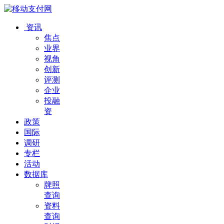
资讯
焦点
业界
视角
创新
评测
企业
投融
资
政策
国际
调研
专栏
活动
数据库
牌照
查询
资料
查询