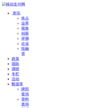
资讯
焦点
业界
视角
创新
评测
企业
投融
资
政策
国际
调研
专栏
活动
数据库
牌照
查询
资料
查询