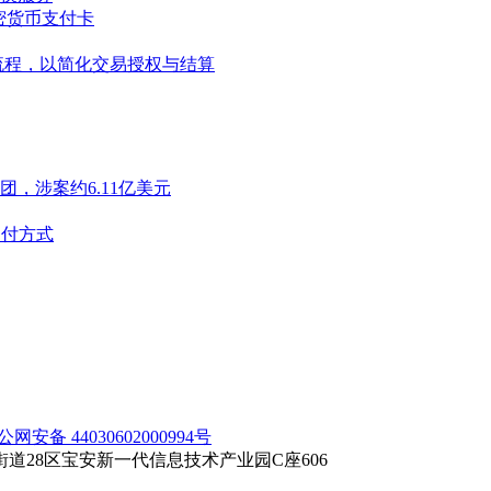
续费加密货币支付卡
t2的新流程，以简化交易授权与结算
，涉案约6.11亿美元
支付方式
公网安备 44030602000994号
28区宝安新一代信息技术产业园C座606