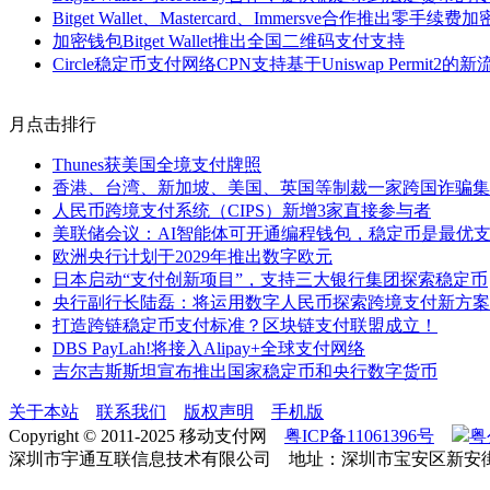
Bitget Wallet、Mastercard、Immersve合作推出零手
加密钱包Bitget Wallet推出全国二维码支付支持
Circle稳定币支付网络CPN支持基于Uniswap Permi
月点击排行
Thunes获美国全境支付牌照
香港、台湾、新加坡、美国、英国等制裁一家跨国诈骗集团
人民币跨境支付系统（CIPS）新增3家直接参与者
美联储会议：AI智能体可开通编程钱包，稳定币是最优
欧洲央行计划于2029年推出数字欧元
日本启动“支付创新项目”，支持三大银行集团探索稳定币
央行副行长陆磊：将运用数字人民币探索跨境支付新方案
打造跨链稳定币支付标准？区块链支付联盟成立！
DBS PayLah!将接入Alipay+全球支付网络
吉尔吉斯斯坦宣布推出国家稳定币和央行数字货币
关于本站
联系我们
版权声明
手机版
Copyright © 2011-2025 移动支付网
粤ICP备11061396号
粤
深圳市宇通互联信息技术有限公司 地址：深圳市宝安区新安街道