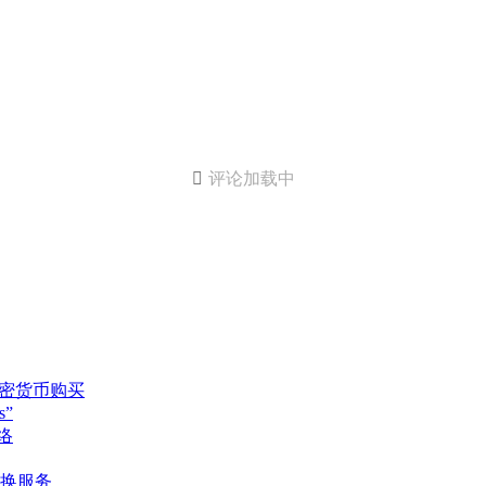

评论加载中
y用于加密货币购买
s”
网络
的转换服务