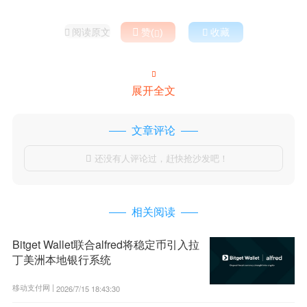
阅读原文

赞(
)

收藏



展开全文
文章评论
还没有人评论过，赶快抢沙发吧！

相关阅读
Bitget Wallet联合alfred将稳定币引入拉
丁美洲本地银行系统
移动支付网 |
2026/7/15 18:43:30