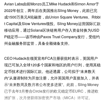
Avian Labs由前Monzo员工Mike Hudack和Simon Amor于
2022年创立，两年后在美国推出Sling Money，此前已完
成1500万美元A轮融资，由Union Square Ventures、Ribbi
t Capital及Slow Ventures领投。Sling Money运营国际汇款
移动应用，通过Solana区块链将用户存入资金转换为USD
P稳定币——该币种由Paxos Trust Company发行，受纽约
州金融服务部监管，具备全额储备支持。
CEO Hudack在领英宣布FCA注册获批时表示，英国用户
现已可加入全球120多个国家和地区的用户行列，使用其稳
定币技术进行国际汇款。他还透露，公司拟于“未来数天
内”从邀请制转为开放注册，允许英国用户直接加入，并表
示“未来数周及数月将公布更多进展”。此前，Sling Money
已于去年3月整合Circle发行的欧元稳定币EURC，推进欧
洲扩张，次月便获得加密资产市场（MiCA）许可证。