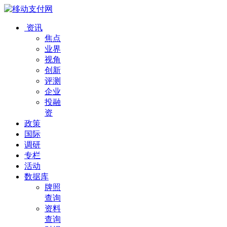
资讯
焦点
业界
视角
创新
评测
企业
投融
资
政策
国际
调研
专栏
活动
数据库
牌照
查询
资料
查询