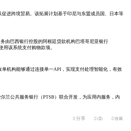
，以促进跨境贸易。该拓展计划基于印尼与东盟成员国、日本等
。
付。该服务由巴西银行控股的阿根廷贷款机构巴塔哥尼亚银行
根廷使用该系统支付购物款项。
 Platform），让收单机构能够通过连接单一API，实现支付处理智能化，有效
d）和爱尔兰公共服务银行（PTSB）联合开发，为应用内服务，内
分享


(

)

收藏