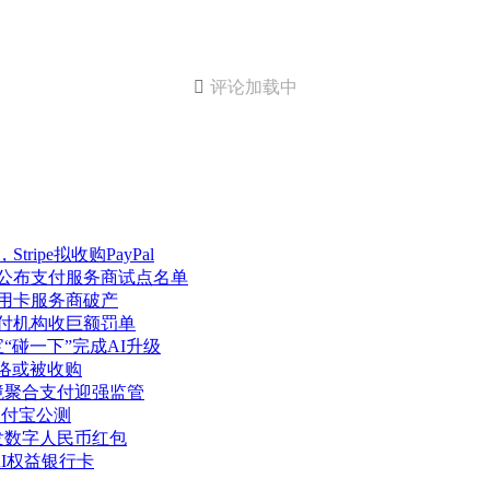

评论加载中
ipe拟收购PayPal
元公布支付服务商试点名单
信用卡服务商破产
支付机构收巨额罚单
“碰一下”完成AI升级
网络或被收购
境聚合支付迎强监管
支付宝公测
发数字人民币红包
AI权益银行卡