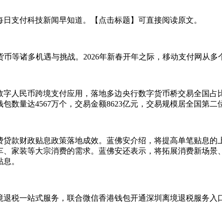
每日支付科技新闻早知道。【点击标题】可直接阅读原文。
字货币等诸多机遇与挑战。2026年新春开年之际，移动支付网从
索数字人民币跨境支付应用，落地多边央行数字货币桥交易全国占比
钱包数量达4567万个，交易金额8623亿元，交易规模居全国第二
费贷款财政贴息政策落地成效。蓝佛安介绍，将提高单笔贴息的
足购车、家装等大宗消费的需求。蓝佛安还表示，将拓展消费新场
贴息。
退税一站式服务，联合微信香港钱包开通深圳离境退税服务入口，