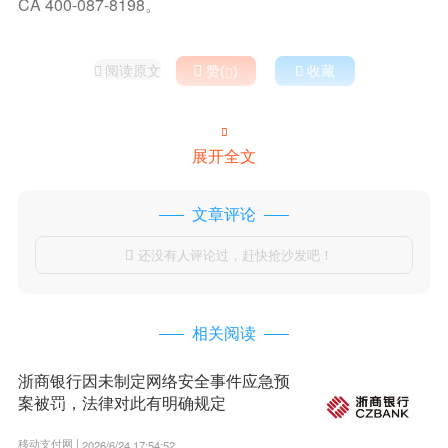
CA 400-087-8198。
阅读原文

赞(
)

收藏



展开全文
文章评论
还没有人评论过，赶快抢沙发吧！

相关阅读
浙商银行因未制定网络安全事件应急预
案被罚，法律对此有明确规定
移动支付网 |
2026/6/24 17:54:52