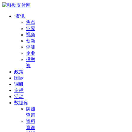
资讯
焦点
业界
视角
创新
评测
企业
投融
资
政策
国际
调研
专栏
活动
数据库
牌照
查询
资料
查询