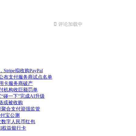

评论加载中
ipe拟收购PayPal
元公布支付服务商试点名单
信用卡服务商破产
支付机构收巨额罚单
“碰一下”完成AI升级
网络或被收购
境聚合支付迎强监管
支付宝公测
发数字人民币红包
AI权益银行卡