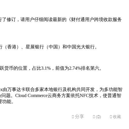
行了修订，请用户仔细阅读最新的《财付通用户跨境收款服务
中国银行（香港）、星展银行（中国）和中国光大银行。
币的位置，占比3.1%，前值为2.74%排名第六。
undbox由万事达卡联合多家本地银行及机构共同开发，为多功能智
loud Commerce云商务方案依托NFC技术，使普通智
理功能。
分享


(

)

收藏