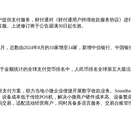
户提供支付服务，财付通对《财付通用户跨境收款服务协议》进
服。上述修订将于公告届满30日起生效。
年4月，总数由2024年8月的10家增至14家，新增中信银行、
基于金额统计的全球支付货币排名中，人民币排名全球第五大最活跃货
rce两项全新支付方案，助力当地小微企业便捷开展数字收款业务。So
成本低于传统POS机，解决小微商户硬件成本高、设备繁杂问题。C
码交易，适配流动经营商户，同时具备多语言服务、交易台账管