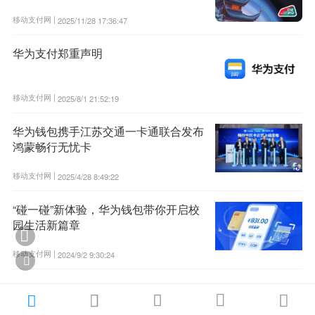
移动支付网 |
2025/11/28 17:36:47
华为支付郑重声明
移动支付网 |
2025/8/1 21:52:19
华为钱包携手江苏交通一卡通联合发布
鸿蒙畅行无忧卡
移动支付网 |
2025/4/28 8:49:22
“碰一碰”新体验，华为钱包带你开启校
园生活新篇章

移动支付网 |
2024/9/2 9:30:24





