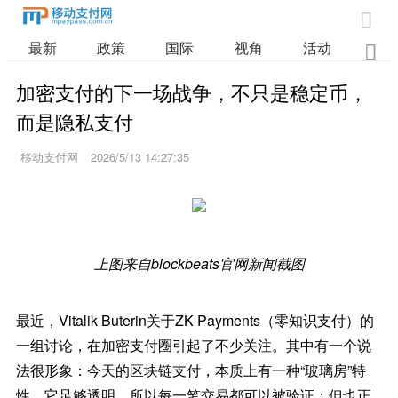

最新
政策
国际
视角
活动
业

加密支付的下一场战争，不只是稳定币，
而是隐私支付
移动支付网
2026/5/13 14:27:35
上图来自blockbeats官网新闻截图
最近，Vitalik Buterin关于ZK Payments（零知识支付）的
一组讨论，在加密支付圈引起了不少关注。其中有一个说
法很形象：今天的区块链支付，本质上有一种“玻璃房”特
性。它足够透明，所以每一笔交易都可以被验证；但也正