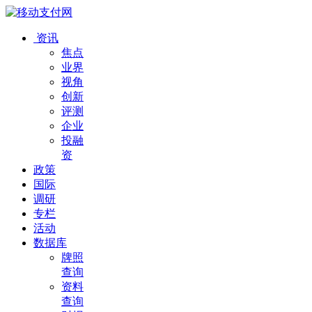
资讯
焦点
业界
视角
创新
评测
企业
投融
资
政策
国际
调研
专栏
活动
数据库
牌照
查询
资料
查询