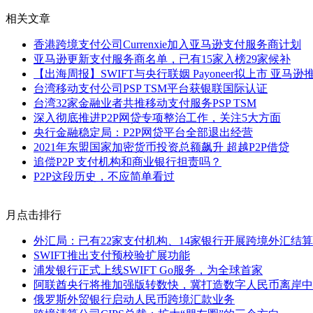
相关文章
香港跨境支付公司Currenxie加入亚马逊支付服务商计划
亚马逊更新支付服务商名单，已有15家入榜29家候补
【出海周报】SWIFT与央行联姻 Payoneer拟上市 亚马逊
台湾移动支付公司PSP TSM平台获银联国际认证
台湾32家金融业者共推移动支付服务PSP TSM
深入彻底推进P2P网贷专项整治工作，关注5大方面
央行金融稳定局：P2P网贷平台全部退出经营
2021年东盟国家加密货币投资总额飙升 超越P2P借贷
追偿P2P 支付机构和商业银行担责吗？
P2P这段历史，不应简单看过
月点击排行
外汇局：已有22家支付机构、14家银行开展跨境外汇结
SWIFT推出支付预校验扩展功能
浦发银行正式上线SWIFT Go服务，为全球首家
阿联酋央行将推加强版转数快，冀打造数字人民币离岸中
俄罗斯外贸银行启动人民币跨境汇款业务