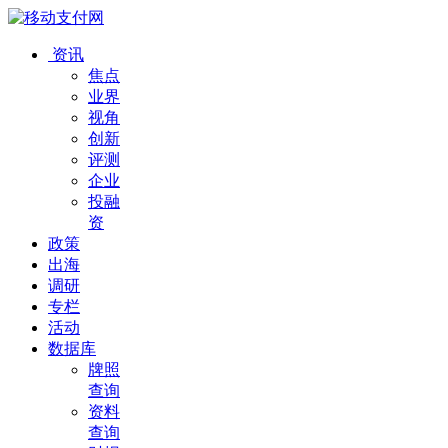
资讯
焦点
业界
视角
创新
评测
企业
投融
资
政策
出海
调研
专栏
活动
数据库
牌照
查询
资料
查询