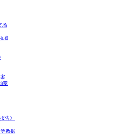
市场
领域
费
购案
并购案
任报告》
付等数据