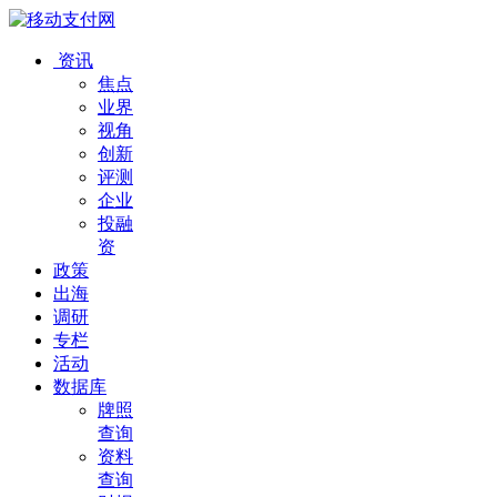
资讯
焦点
业界
视角
创新
评测
企业
投融
资
政策
出海
调研
专栏
活动
数据库
牌照
查询
资料
查询