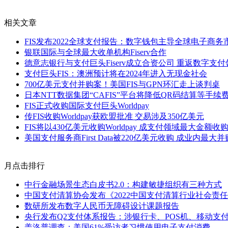
相关文章
FIS发布2022全球支付报告：数字钱包主导全球电子商务
银联国际与全球最大收单机构Fiserv合作
德意志银行与支付巨头Fiserv成立合资公司 重返数字支付
支付巨头FIS：澳洲预计将在2024年进入无现金社会
700亿美元支付并购案！美国FIS与GPN环汇走上谈判桌
日本NTT数据集团“CAFIS”平台将降低QR码结算等手续
FIS正式收购国际支付巨头Worldpay
传FIS收购Worldpay获欧盟批准 交易涉及350亿美元
FIS将以430亿美元收购Worldpay 成支付领域最大金额收
美国支付服务商First Data被220亿美元收购 成业内最大
月点击排行
中行金融场景生态白皮书2.0：构建敏捷组织有三种方式
中国支付清算协会发布《2022中国支付清算行业社会责
数研所发布数字人民币无障碍设计课题报告
央行发布Q2支付体系报告：涉银行卡、POS机、移动支
盖洛普调查：美国61%受访者习惯使用电子支付消费