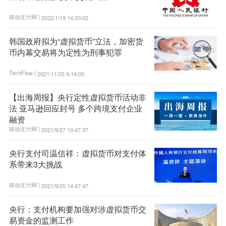
移动支付网 |
2022/1/19 14:20:02
韩国政府拟为“虚拟货币”立法，加密货
币内幕交易将为定性为刑事犯罪
TechFlow |
2021/11/25 9:14:05
【出海周报】央行定性虚拟货币活动非
法 亚马逊回应封号 多个跨境支付企业
融资
移动支付网 |
2021/9/27 10:47:37
央行支付司温信祥：虚拟货币对支付体
系带来3大挑战
移动支付网 |
2021/9/25 14:47:47
央行：支付机构要加强对涉虚拟货币交
易资金的监测工作