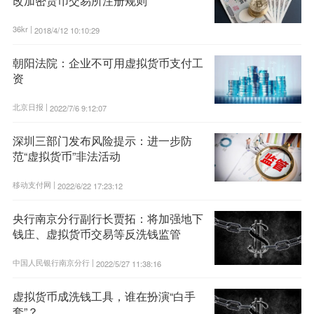
改加密货币交易所注册规则
36kr |
2018/4/12 10:10:29
朝阳法院：企业不可用虚拟货币支付工
资
北京日报 |
2022/7/6 9:12:07
深圳三部门发布风险提示：进一步防
范“虚拟货币”非法活动
移动支付网 |
2022/6/22 17:23:12
央行南京分行副行长贾拓：将加强地下
钱庄、虚拟货币交易等反洗钱监管
中国人民银行南京分行 |
2022/5/27 11:38:16
虚拟货币成洗钱工具，谁在扮演“白手
套”？