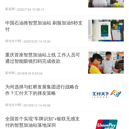
新蓝网 |
2020/7/24 10:38:12
中国石油推智慧加油站 刷脸加油5秒支
付
移动支付网 |
2020/3/23 14:19:30
重庆首座智慧加油站上线 工作人员可
通过智能眼镜扫码完成收款
新华网 |
2019/8/16 9:34:04
为何选择与虹桥发展集团进行战略合
作？汇付天下的择友策略
移动支付网 |
2019/8/12 14:45:06
全国首个实现“车牌识别”+银联无感支
付的智慧加油站落地深圳