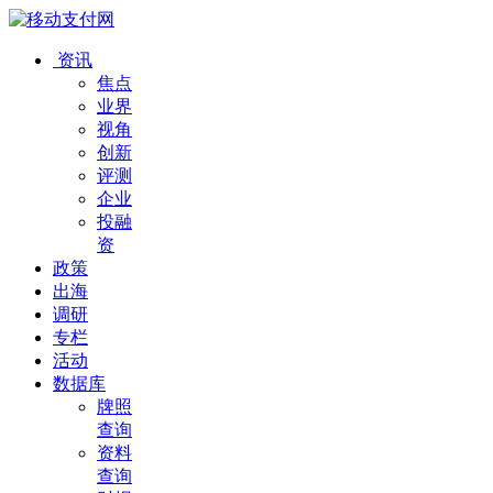
资讯
焦点
业界
视角
创新
评测
企业
投融
资
政策
出海
调研
专栏
活动
数据库
牌照
查询
资料
查询