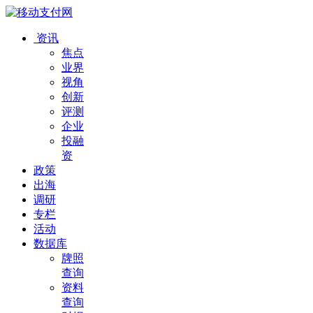
资讯
焦点
业界
视角
创新
评测
企业
投融
资
政策
出海
调研
专栏
活动
数据库
牌照
查询
资料
查询