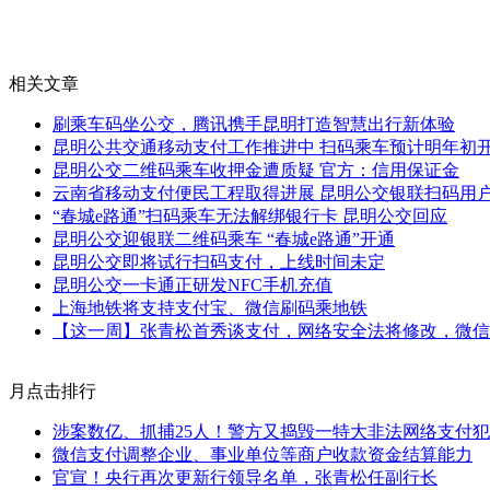
相关文章
刷乘车码坐公交，腾讯携手昆明打造智慧出行新体验
昆明公共交通移动支付工作推进中 扫码乘车预计明年初
昆明公交二维码乘车收押金遭质疑 官方：信用保证金
云南省移动支付便民工程取得进展 昆明公交银联扫码用户
“春城e路通”扫码乘车无法解绑银行卡 昆明公交回应
昆明公交迎银联二维码乘车 “春城e路通”开通
昆明公交即将试行扫码支付，上线时间未定
昆明公交一卡通正研发NFC手机充值
上海地铁将支持支付宝、微信刷码乘地铁
【这一周】张青松首秀谈支付，网络安全法将修改，微信
月点击排行
涉案数亿、抓捕25人！警方又捣毁一特大非法网络支付
微信支付调整企业、事业单位等商户收款资金结算能力
官宣！央行再次更新行领导名单，张青松任副行长