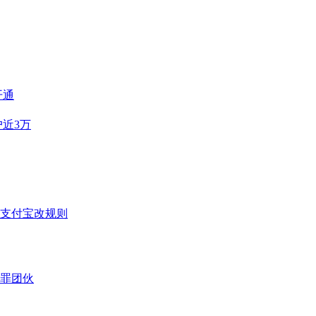
开通
近3万
支付宝改规则
犯罪团伙