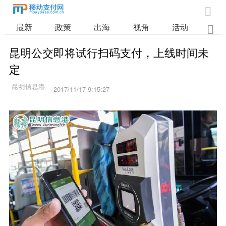

最新
政策
出海
视角
活动
业

昆明公交即将试行扫码支付，上线时间未
定
2017/11/17 9:15:27