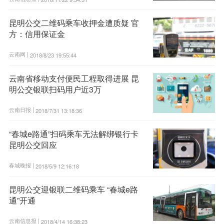
昆明公交二维码乘车收押金遭质疑 官
方：信用保证金
云南网 |
2018/8/23 19:55:44
云南省移动支付便民工程取得进展 昆
明公交银联扫码用户近3万
云南日报 |
2018/7/31 13:18:36
“春城e路通”扫码乘车无法解绑银行卡
昆明公交回应
春城晚报 |
2018/5/9 12:16:18
昆明公交迎银联二维码乘车 “春城e路
通”开通
云南信息报 |
2018/4/14 16:38:23