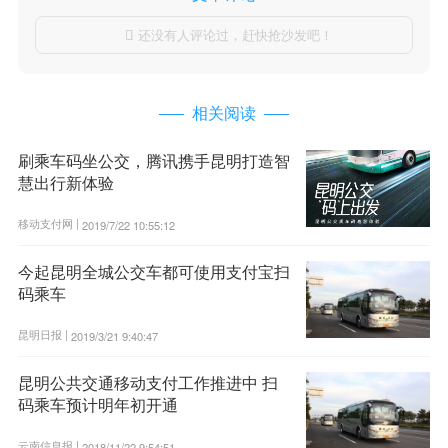
还没有人评论过，赶快抢沙发吧！

相关阅读
刷乘车码坐公交，腾讯携手昆明打造智
慧出行新体验
移动支付网 |
2019/7/22 10:55:12
今起昆明全城公交车都可使用支付宝扫
码乘车
昆明日报 |
2019/3/21 9:40:47
昆明公共交通移动支付工作推进中 扫
码乘车预计明年初开通
云南信息报 |
2018/11/22 9:54:51