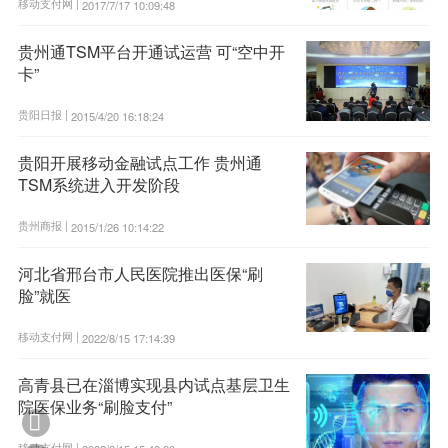
移动支付网 |
2017/7/17 10:09:48
贵州通TSM平台开通试运营 可“空中开
卡”
贵阳日报 |
2015/4/20 16:18:24
贵阳开展移动金融试点工作 贵州通
TSM系统进入开发阶段
贵州商报 |
2015/1/26 10:14:22
河北省邢台市人民医院推出医保“刷
脸”就医
移动支付网 |
2022/8/15 17:14:39
高青县已在淄博实现县内试点基层卫生
院医保业务“刷脸支付”

移动支付网 |