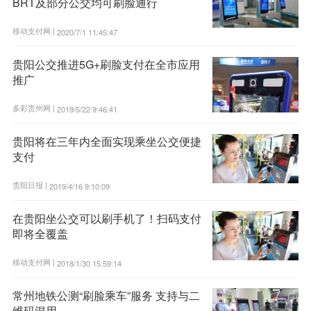
BRT及部分公交均可刷脸通行
移动支付网 |
2020/7/1 11:45:47
贵阳公交推进5G+刷脸支付在全市应用
推广
多彩贵州网 |
2019/5/22 9:46:41
贵阳将在三年内全面实现乘坐公交便捷
支付
贵阳日报 |
2019/4/16 9:10:09
在贵阳坐公交可以刷手机了！扫码支付
即将全覆盖
移动支付网 |
2018/1/30 15:59:14
常州地铁公测“刷脸乘车”服务 支持与二
维码混用