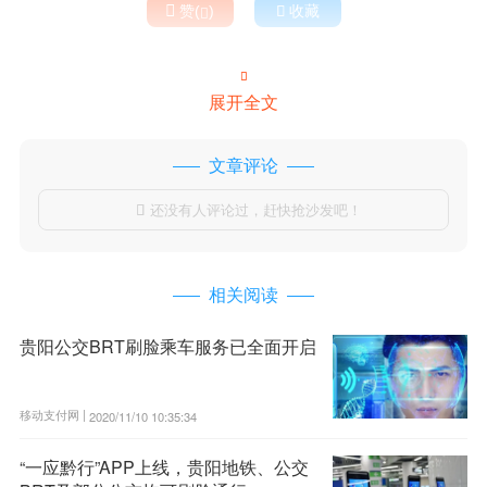

赞(
)

收藏


展开全文
文章评论
还没有人评论过，赶快抢沙发吧！

相关阅读
贵阳公交BRT刷脸乘车服务已全面开启
移动支付网 |
2020/11/10 10:35:34
“一应黔行”APP上线，贵阳地铁、公交