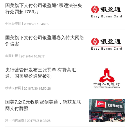
国美旗下支付公司银盈通4宗违法被央
行处罚超1789万
中国经济网 |
2020/2/1 15:46:05
国美旗下支付公司银盈通卷入特大网络
诈骗案
华夏时报 |
2019/4/4 10:02:31
央行营管部发布三张罚单 有赞高汇
通、国美银盈通皆被罚
移动支付网 |
2018/7/30 15:50:28
国美7.2亿元收购冠创美通，斩获互联
网支付牌照
第一消费金融 |
2017/6/8 9:22:28