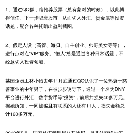
1、通过QQ群，瞎推荐股票（总有蒙对的时候），以此博
得信任。下一步唱衰股市，从而切入外汇、贵金属等投资
话题，配合各种托晒出盈利截图。
2、假定人设（高管、海归、自主创业、帅哥美女等等），
进行点对点“VIP”服务。“假人”总是通过各种日常话题，不
经意切入投资领域。
某国企员工林小怡去年11月底通过QQ认识了一位热衷于慈
善事业的中年男子，在被步步诱导下，通过一个名为DNY
平台进行外汇、数字货币等“投资”，前后共损失40多万元。
据她所知，一同被骗且有联系的人还有11人，损失金额总
计160多万元。
2019年5月，国家外汇管理局公开通报一起非法网络炒汇