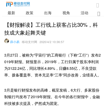

最新
政策
出海
视角
活动
业

【财报解读】工行线上获客占比30%，科
技成大象起舞关键
薛小易
移动支付网
2020/4/2 10:36:57
3月27日，被称为“宇宙行”的工商银行（下称“工行”）发布2
019年财报。财报显示，2019年，工行归属于股东净利润
为3122.24亿，同比增长4.89%，日赚8.55亿，不良贷款
率、拨备覆盖率、资本充足率“三率”同步改善，业绩喜人。
3月是银行财报发布的高峰，截至发稿，6大行、多家股份
制银行均发布了2019年财报。在今年的各行财报中，金融
科技被多次提及，俨然成为团宠。