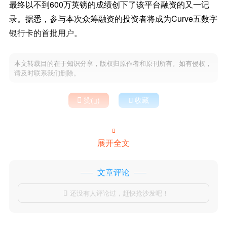
最终以不到600万英镑的成绩创下了该平台融资的又一记
录。据悉，参与本次众筹融资的投资者将成为Curve五数字
银行卡的首批用户。
本文转载目的在于知识分享，版权归原作者和原刊所有。如有侵权，
请及时联系我们删除。

赞(
)

收藏


展开全文
文章评论
还没有人评论过，赶快抢沙发吧！
