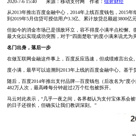
2020-7-6 15:40
来源：移动支付网 作者：
镭射财经
从2013年推出百度金融中心，2014年上线百度钱包，201
到2019年5月信贷可授信用户3.3亿、累计放贷总额超380
但如今的消金市场已是强敌环立，容不得度小满半点松懈。微
最大化以实现成功突围，对于“四面楚歌”的度小满来说尤为
名门出身，落后一步
在做互联网金融这件事上，百度反应迅速，但成绩难言出众
度小满，最早可以追溯到2013年上线的百度金融中心。基
随后，百度2014年推出支付品牌—百度钱包（后改名为“
482万人次，最高峰每分钟超过2万个红包被拆开。
马云对此表示，“几乎一夜之间，各界都认为支付宝体系会被
的日子还很长，但确实让我们教训深刻。”