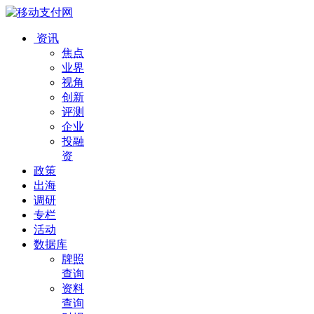
资讯
焦点
业界
视角
创新
评测
企业
投融
资
政策
出海
调研
专栏
活动
数据库
牌照
查询
资料
查询