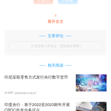

赞(
)

收藏


展开全文
文章评论
还没有人评论过，赶快抢沙发吧！

相关阅读
印尼采取零售方式发行央行数字货币
未央网 |
2022/8/30 9:36:37
印度央行：将于2022至2023财年开展
CBDC批发业务试点