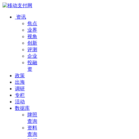
资讯
焦点
业界
视角
创新
评测
企业
投融
资
政策
出海
调研
专栏
活动
数据库
牌照
查询
资料
查询