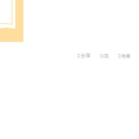
分享


(

)

收藏