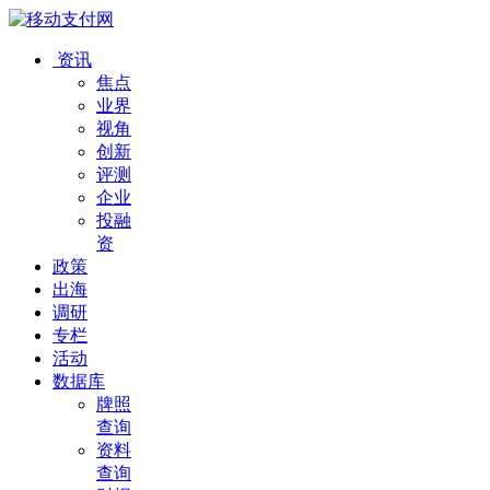
资讯
焦点
业界
视角
创新
评测
企业
投融
资
政策
出海
调研
专栏
活动
数据库
牌照
查询
资料
查询