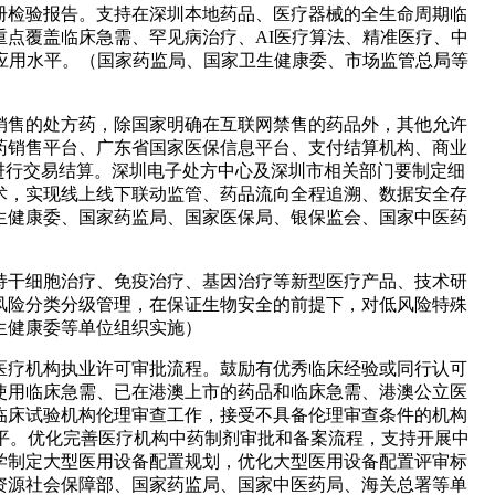
册检验报告。支持在深圳本地药品、医疗器械的全生命周期临
点覆盖临床急需、罕见病治疗、AI医疗算法、精准医疗、中
应用水平。（国家药监局、国家卫生健康委、市场监管总局等
销售的处方药，除国家明确在互联网禁售的药品外，其他允许
药销售平台、广东省国家医保信息平台、支付结算机构、商业
进行交易结算。深圳电子处方中心及深圳市相关部门要制定细
术，实现线上线下联动监管、药品流向全程追溯、数据安全存
生健康委、国家药监局、国家医保局、银保监会、国家中医药
持干细胞治疗、免疫治疗、基因治疗等新型医疗产品、技术研
风险分类分级管理，在保证生物安全的前提下，对低风险特殊
生健康委等单位组织实施）
医疗机构执业许可审批流程。鼓励有优秀临床经验或同行认可
使用临床急需、已在港澳上市的药品和临床急需、港澳公立医
临床试验机构伦理审查工作，接受不具备伦理审查条件的机构
平。优化完善医疗机构中药制剂审批和备案流程，支持开展中
学制定大型医用设备配置规划，优化大型医用设备配置评审标
资源社会保障部、国家药监局、国家中医药局、海关总署等单