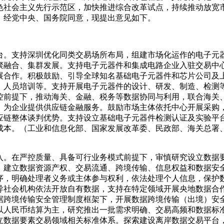
色社会主义先行示范区，加快推进综合改革试点，持续推动放宽
，经党中央、国务院同意，现提出意见如下。
台。支持深圳优化同类交易场所布局，组建市场化运作的电子元
聚融合、集群发展。支持电子元器件和集成电路企业入驻交易中
展合作。积极鼓励、引导全球知名基础电子元器件和芯片公司及
、人员培训等。支持开展电子元器件的设计、研发、制造、检测
控前提下，推动海关、金融、税务等数据协同与利用，联合海关
，为企业提供供应链金融服务。鼓励市场主体依托中心开展采购
应链整体谈判优势。支持设立基础电子元器件检测认证及实验平台
成本。（工业和信息化部、国家发展改革委、民政部、海关总署
入。在严控质量、具备可行业务模式前提下，审慎研究设立数据
，建立数据资源产权、交易流通、跨境传输、信息权益和数据安
序，明确处理者义务或主体参与权利，依法处理个人信息，保护
导社会机构依法开放自有数据，支持在特定领域开展央地数据合
据跨境传输安全管理制度框架下，开展数据跨境传输（出境）安
以人民币结算为主，研究推出一批需求明确、交易高频和数据标
立数据要素交易领域相关标准体系。探索建设离岸数据交易平台