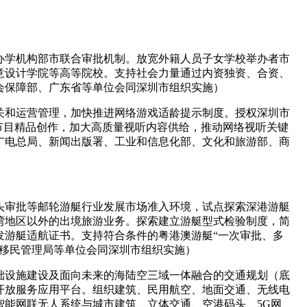
办学机构部市联合审批机制。放宽外籍人员子女学校举办者市
意设计学院等高等院校。支持社会力量通过内资独资、合资、
会保障部、广东省等单位会同深圳市组织实施）
关和运营管理，加快推进网络游戏适龄提示制度。授权深圳市
节目精品创作，加大高质量视听内容供给，推动网络视听关键
广电总局、新闻出版署、工业和信息化部、文化和旅游部、商
头审批等邮轮游艇行业发展市场准入环境，试点探索深港游艇
湾地区以外的出境旅游业务。探索建立游艇型式检验制度，简
发游艇适航证书。支持符合条件的粤港澳游艇“一次审批、多
家移民管理局等单位会同深圳市组织实施）
础设施建设及面向未来的海陆空三域一体融合的交通规划（底
开放服务应用平台。组织建筑、民用航空、地面交通、无线电
能网联无人系统与城市建筑、立体交通、空港码头、5G网