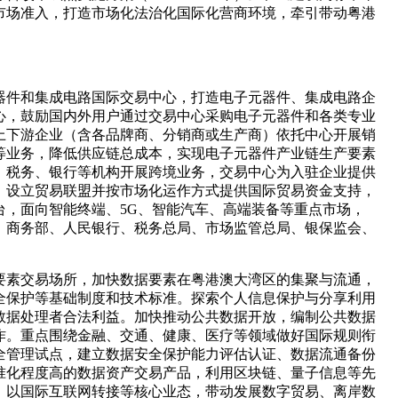
市场准入，打造市场化法治化国际化营商环境，牵引带动粤港
器件和集成电路国际交易中心，打造电子元器件、集成电路企
心，鼓励国内外用户通过交易中心采购电子元器件和各类专业
上下游企业（含各品牌商、分销商或生产商）依托中心开展销
等业务，降低供应链总成本，实现电子元器件产业链生产要素
、税务、银行等机构开展跨境业务，交易中心为入驻企业提供
，设立贸易联盟并按市场化运作方式提供国际贸易资金支持，
，面向智能终端、5G、智能汽车、高端装备等重点市场，
、商务部、人民银行、税务总局、市场监管总局、银保监会、
要素交易场所，加快数据要素在粤港澳大湾区的集聚与流通，
全保护等基础制度和技术标准。探索个人信息保护与分享利用
数据处理者合法利益。加快推动公共数据开放，编制公共数据
作。重点围绕金融、交通、健康、医疗等领域做好国际规则衔
全管理试点，建立数据安全保护能力评估认证、数据流通备份
准化程度高的数据资产交易产品，利用区块链、量子信息等先
，以国际互联网转接等核心业态，带动发展数字贸易、离岸数