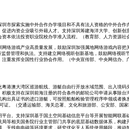
深圳市探索实施中外合作办学项目和不具有法人资格的中外合作
，促进内资企业吸引外籍人才。支持深圳筹建海洋大学、创新创
会资本依法投资职业院校办学准入流程。（教育部、人力资源社
圳网络游戏产业高质量发展，鼓励深圳加强属地网络游戏内容把
进行监督管理和执法。支持建立网络视听创新基地，鼓励网络视听
，注重发挥全国性行业协会作用。（中央宣传部、中央网信办、
化粤港澳大湾区巡游航线、游艇自由行开放水域范围、出入境码
。积极支持在深圳前海注册的符合条件的邮轮公司申请从事除台
机构出具证书的进口游艇，可按照船舶检验管理程序申领或者换
许可证。（交通运输部、海关总署、文化和旅游部、公安部、国
用平台。支持深圳基于国土空间基础信息平台等开展智能网联基
航局等相关国务院行业主管部门共享的底层基础数据体系，构建
域、无线电电磁等环境要求，研究优化无人系统使用频段，推动智