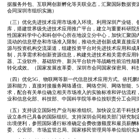
据服务外包、互联网创新孵化等关联业态，汇聚国际数据资
会同深圳市组织实施）
（三）优化先进技术应用市场准入环境。利用深圳产业链、
库，搭建世界级先进技术应用推广平台，建立与重要科研院
性国家科学中心和科创中心所在地设立分中心，加快汇聚国内
流动的信息壁垒和市场准入限制，推动先进创新成果直接应
源与投资机构交流渠道，组建投资平台对先进技术应用和成
制，共享需求和创新资源信息，构建先进技术相关需求应用
器、工业软件、基础软件、新兴平台软件等战略性前沿性颠
转化成效。（国家发展改革委、深圳市会同国家保密局、科
（四）优化5G、物联网等新一代信息技术应用方式。依托鹏
源和能力，直接对接服务网络通信、网络空间、网络智能、
求，配合有关单位确立相关市场准入的实验标准和评估流程
业和信息化部、科技部、中国科学院等单位按职责分工会同
（五）支持设立国际性产业与标准组织。加快设立若干科技
设立条件已具备的国际组织。支持深圳会同相关部门研究制
出境便利，参照国际通行标准确定会费收缴额度和雇员薪酬
委、公安部、市场监管总局、国家移民管理局等单位组织实