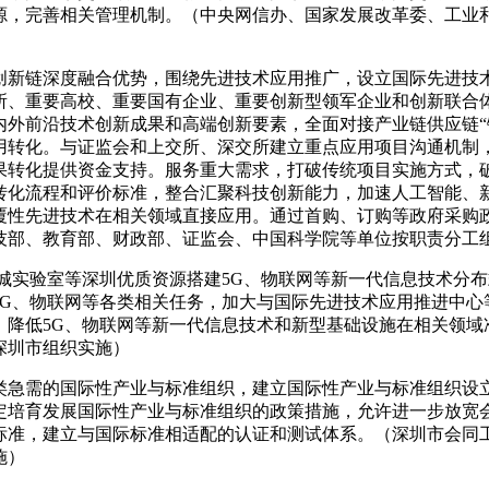
源，完善相关管理机制。（中央网信办、国家发展改革委、工业
创新链深度融合优势，围绕先进技术应用推广，设立国际先进技
所、重要高校、重要国有企业、重要创新型领军企业和创新联合
外前沿技术创新成果和高端创新要素，全面对接产业链供应链“锻
用转化。与证监会和上交所、深交所建立重点应用项目沟通机制
果转化提供资金支持。服务重大需求，打破传统项目实施方式，
转化流程和评价标准，整合汇聚科技创新能力，加速人工智能、
覆性先进技术在相关领域直接应用。通过首购、订购等政府采购
技部、教育部、财政部、证监会、中国科学院等单位按职责分工
城实验室等深圳优质资源搭建5G、物联网等新一代信息技术分
5G、物联网等各类相关任务，加大与国际先进技术应用推进中心
，降低5G、物联网等新一代信息技术和新型基础设施在相关领域
深圳市组织实施）
类急需的国际性产业与标准组织，建立国际性产业与标准组织设立
定培育发展国际性产业与标准组织的政策措施，允许进一步放宽
标准，建立与国际标准相适配的认证和测试体系。（深圳市会同
施）