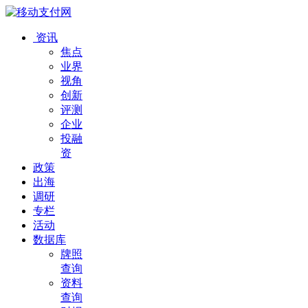
资讯
焦点
业界
视角
创新
评测
企业
投融
资
政策
出海
调研
专栏
活动
数据库
牌照
查询
资料
查询