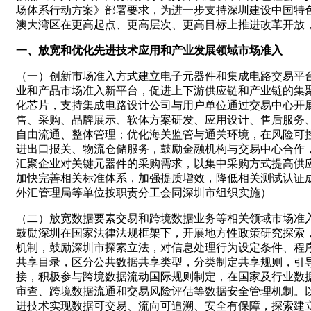
场体系行动方案》部署要求，为进一步支持深圳建设中国特
澳大湾区在更高起点、更高层次、更高目标上推进改革开放
一、放宽和优化先进技术应用和产业发展领域市场准入
（一）创新市场准入方式建立电子元器件和集成电路交易平
业和产品市场准入新平台，促进上下游供应链和产业链的集
化芯片，支持集成电路设计公司与用户单位通过交易中心开
售、采购、品牌展示、软体方案研发、应用设计、售后服务
自由流通、整体管理；优化海关监管与通关环境，在风险可
进出口报关、物流仓储服务，鼓励金融机构与交易中心合作
汇聚企业对关键元器件的采购需求，以集中采购方式提高供
加快完善相关标准体系，加强提质增效，降低相关测试认证
外汇管理局等单位按职责分工会同深圳市组织实施）
（二）放宽数据要素交易和跨境数据业务等相关领域市场准
鼓励深圳在国家法律法规框架下，开展地方性政策研究探索
机制，鼓励深圳市探索立法，对信息处理行为设定条件、程
共享目录，区分公共数据共享类型，分类制定共享规则，引
接，积极参与跨境数据流动国际规则制定，在国家及行业数
审查、跨境数据流通和交易风险评估等数据安全管理机制。
进技术实现数据可交易、流向可追溯、安全有保障，探索建