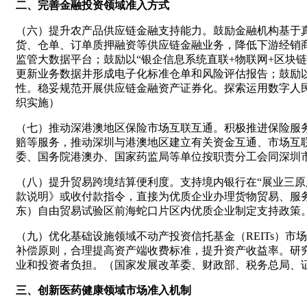
二、完善金融投资领域准入方式
（六）提升农产品供应链金融支持能力。鼓励金融机构基于
货、仓单、订单质押融资等供应链金融业务，降低下游经销
监管大数据平台；鼓励以“银企信息系统直联+物联网+区块
更新业务数据并形成电子化标准仓单和风险评估报告；鼓励
性。稳妥规范开展供应链金融资产证券化。探索运用数字人
织实施）
（七）推动深港澳地区保险市场互联互通。积极推进保险服
赔等服务，推动深圳与港澳地区建立有关资金互通、市场互
委、国务院港澳办、国家药监局等单位按职责分工会同深圳
（八）提升贸易跨境结算便利度。支持境内银行在“展业三原
款说明》或收付款指令，直接为优质企业办理货物贸易、服
东）自由贸易试验区前海蛇口片区内优质企业制定支持政策
（九）优化基础设施领域不动产投资信托基金（REITs）
补偿原则，合理提高资产端收费标准，提升资产收益率。研究基
业和投资者负担。（国家发展改革委、财政部、税务总局、
三、创新医药健康领域市场准入机制