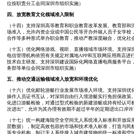
位按职责分工会同深圳市组织实施）
四、放宽教育文化领域准入限制
（十四）支持深圳高等教育和职业教育改革发展。教育部和
场准入，允许内资企业或中国公民等开办外籍人员子女学校
合作等多种形式举办职业教育，推动产教深度融合，优化社
（十五）优化网络游戏、视听、直播领域市场环境。支持深
电信管理机构依照有关规定对属地APP和互联网应用商店
技术自主研发。支持深圳建设国际化网络直播电商服务平台
务部等单位会同深圳市组织实施）
五、推动交通运输领域准入放宽和环境优化
（十六）优化邮轮游艇行业发展市场准入环境。支持深圳优
操作人员证书互认，对深圳自由行入境游艇实行免担保政策
化进口游艇检验，对通过型式检验的新建游艇或持有经认可
次进出”，允许为其办理有效期不超过半年的定期进出口岸
（十七）统一构建海陆空全空间无人系统准入标准和开放应
层数据），制定高效包容的市场和技术准入标准，打造与民
等专业机构，制订无人系统接入城市建筑物的统一标准和空