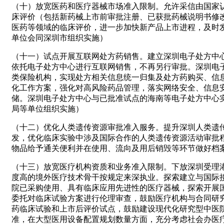
（十）放宽医药和医疗器械市场准入限制。允许采信由国家
床评价（包括新药械上市前审批注册、已获批药械说明书修
医药等领域的临床评价，进一步加快新产品上市进程，及时
单位会同深圳市组织实施）
（十一）试点开展互联网处方药销售。建立深圳电子处方中
依托电子处方中心进行互联网销售，不再另行审批。深圳电
类保险机构，实现处方相关信息统一归集及处方药购买、信
化工作方案，强化对高风险药品管理，落实网络安全、信息
储。深圳电子处方中心与已批准试点的海南等电子处方中心
局等单位组织实施）
（十二）优化人类遗传资源审批准入服务。提升深圳人类遗
发，优化临床实验中涉及国际合作的人类遗传资源活动审批
物品给予通关便利并在使用、流向及用后销毁等环节做好档
（十三）放宽医疗机构资质和业务准入限制。下放深圳受理
度高的境外医疗技术骨干按规定来深执业。探索建立与国际
院已采购使用、具有临床应用先进性的医疗器械，探索开展
委托对临床试验方案进行伦理审查，鼓励医疗机构与合同研
药临床试验和上市后评价试点，鼓励建设现代化研究型中医
准，在大型医用设备配置规划数量方面，充分考虑社会办医