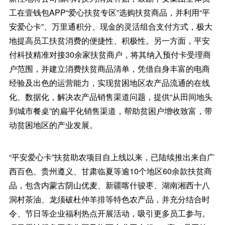
工在壹钱包APP“爱心扶贫专区”选购扶贫商品，并利用“平
安爱心卡”、万里通积分、现金的灵活组合支付方式，极大
地提高员工扶贫消费的便捷性、积极性。另一方面，平安
付科技精准对接30余家扶贫商户，将其纳入预付卡受理商
户范围，并建立消费扶贫商品清单，凭借自身丰富的电商
经验及出色的运营能力，实现贫困地区农产品流通的在线
化、数据化，解决农产品销售渠道问题，提供“从田间地头
到城市餐桌”的扁平化销售渠道，帮助贫困户增收致富，带
动贫困地区的产业发展。
“平安爱心卡”扶贫助农项目自上线以来，已陆续推出来自广
西百色、贵州遵义、甘肃临夏等逾10个地区60余款扶贫商
品，包含内蒙古阴山优麦、新疆喀什骏枣、湖南湘西十八
洞村茶油、龙须破杜仲羊排等特色农产品，并充分结合时
令、节日等企业福利热点开展活动，吸引更多员工参与。