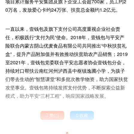
项目累计服务平安集团及旗下企业工会超700家，员工约2
0万名，发放爱心卡约24万张、扶贫总金额约1.2亿元。
一直以来，壹钱包及旗下支付公司高度重视企业社会责
任，积极践行“支付为民”使命。2018年，壹钱包与平安产
险联合内蒙古阴山优麦食品有限公司共同推出“中秋扶贫礼
盒”，提升产品附加值并有效推动扶贫助农产品销售；2019
至2021年，壹钱包党委联合平安志愿者协会壹钱包分会，
持续对口帮扶云南红河州泸西县中枢镇逸圃小学，为孩子
们带去生动的“智慧课堂”和多批次教学物资，助力国家扶贫
攻坚事业。壹钱包将持续发挥支付优势，不断探索公益新
模式，助力平安“三村工程”，响应国家战略发展。

赞(
)

收藏

