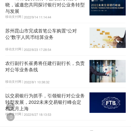
晓，诚邀您共同探讨银行对公业务转型
与发展
移动支付网 |
2022/9/14 11:14:44
苏州昆山市完成首笔公车购置“公对
公”数字人民币结算业务
移动支付网 |
2022/8/23 17:28:54
农行副行长崔勇将任建行副行长，负责
对公等业务条线
移动支付网 |
2022/8/1 10:38:32
以交易银行为抓手，引领银行对公业务
转型发展，2022未来交易银行峰会定

档九月上海
移动支付网 |
2022/6/27 18:13:53
