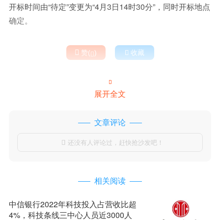
开标时间由“待定”变更为“4月3日14时30分”，同时开标地点
确定。

赞(
)

收藏


展开全文
文章评论
还没有人评论过，赶快抢沙发吧！

相关阅读
中信银行2022年科技投入占营收比超
4%，科技条线三中心人员近3000人