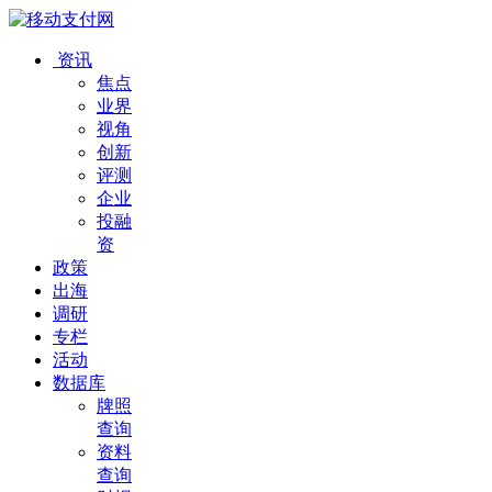
资讯
焦点
业界
视角
创新
评测
企业
投融
资
政策
出海
调研
专栏
活动
数据库
牌照
查询
资料
查询