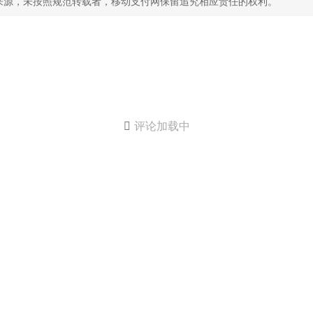
来源，未按照规范转载者，移动支付网保留追究相应责任的权利。

评论加载中