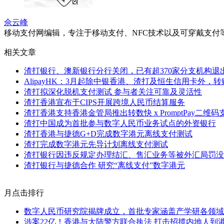
佘云峰
移动支付网编辑，专注于移动支付、NFC技术以及可穿戴支
相关文章
渣打银行、澳新银行分行关闭，已有超370家分支机构退
AlipayHK：3月起除中银香港、渣打及恒生信用卡外，
渣打拟深化脱机支付测试 参与者关注可靠及灵活性
渣打香港宣布于CIPS开展跨境人民币结算服务
渣打香港支持香港金管局推出转数快 x PromptPay二维码
渣打中国成为首批参与数字人民币业务试点的外资银行
渣打香港与捷德G+D完成数字港元离线支付测试
渣打完成数字港元先导计划离线支付测试
渣打银行因违反规定办理结汇、售汇业务等被外汇局罚没超
渣打银行与捷德合作 研究“离线支付”数字港元
月点击排行
数字人民币研究院揭牌成立，首批专家涵盖产学研各领域
涉案22亿！香港与大陆警方联合执法 打击招揽内地人到