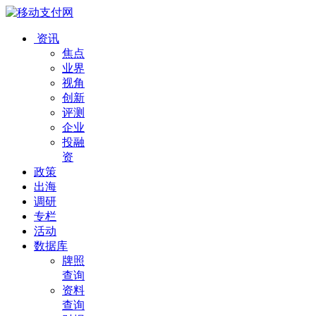
资讯
焦点
业界
视角
创新
评测
企业
投融
资
政策
出海
调研
专栏
活动
数据库
牌照
查询
资料
查询