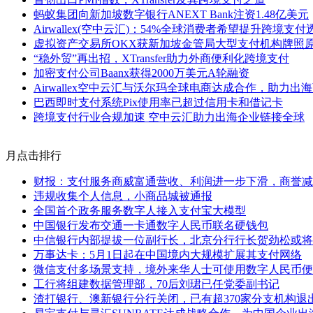
蚂蚁集团向新加坡数字银行ANEXT Bank注资1.48亿美元
Airwallex(空中云汇)：54%全球消费者希望提升跨境支
虚拟资产交易所OKX获新加坡金管局大型支付机构牌照
“稳外贸”再出招，XTransfer助力外商便利化跨境支付
加密支付公司Baanx获得2000万美元A轮融资
Airwallex空中云汇与沃尔玛全球电商达成合作，助力
巴西即时支付系统Pix使用率已超过信用卡和借记卡
跨境支付行业合规加速 空中云汇助力出海企业链接全球
月点击排行
财报：支付服务商威富通营收、利润进一步下滑，商誉减值
违规收集个人信息，小商品城被通报
全国首个政务服务数字人接入支付宝大模型
中国银行发布交通一卡通数字人民币联名硬钱包
中信银行内部提拔一位副行长，北京分行行长贺劲松或将
万事达卡：5月1日起在中国境内大规模扩展其支付网络
微信支付多场景支持，境外来华人士可使用数字人民币便
工行将组建数据管理部，70后刘珺已任党委副书记
渣打银行、澳新银行分行关闭，已有超370家分支机构退