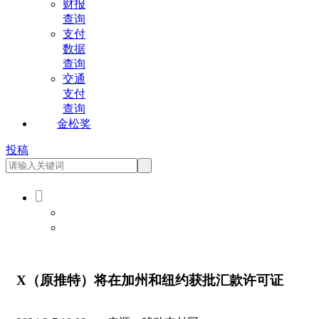
财报
查询
支付
数据
查询
交通
支付
查询
金松奖
投稿

会员登录
会员注册
X（原推特）将在加州和纽约获批汇款许可证