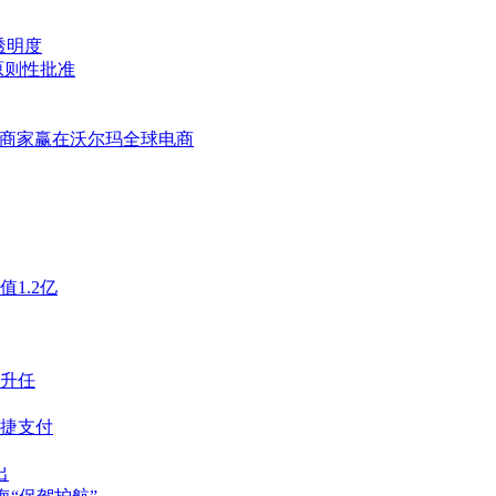
付透明度
原则性批准
出海商家赢在沃尔玛全球电商
1.2亿
升任
捷支付
出