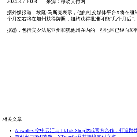
2024-3-7 10:08
来源：移动支付网
据外媒报道，埃隆·马斯克表示，他的社交媒体平台X将在纽
个月左右将在加州获得牌照，纽约获得批准可能“几个月后”
据悉，包括宾夕法尼亚州和犹他州在内的一些地区已经向X
相关文章
Airwallex 空中云汇与TikTok Shop达成官方合作，
首创出口PMI指数，XTransfer及其跨境支付之道