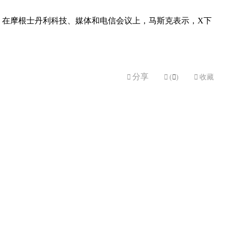
。在摩根士丹利科技、媒体和电信会议上，马斯克表示，X下
分享


(

)

收藏