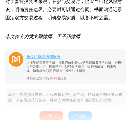
对于普通投资者来说，在参与交易时，仍应当强化风险意
识，明确责任边界。必要时可以通过合同、书面沟通记录
固定双方交易过程，明确交易实质，以备不时之需。
本文作者为黄文颖律师、干子涵律师
曼昆区块链法律服务
上海曼昆律师事务所，深耕Web3.0区块链法律服务服务领域：虚拟/
加密货币纠纷、刑事辩护、NFT数字藏品、银行卡解冻、刑事合
规、加密基金/项目投融资、企业法律顾问
已在移动支付网发表
44
篇文章
本文为作者授权发布，不代表移动支付网立场，转载请注明作者及来
源，未按照规范转载者，移动支付网保留追究相应责任的权利。

赞(
)

收藏
