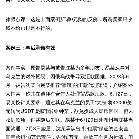
律师点评：这是上面案例所谓0元购的反例，所谓卖家只收
钱不给币也是不行的。
案例三：事后承诺有效
案件事实：原告易某与被告沈某为多年朋友，易某从事对
乌克兰的对外贸易，因俄乌战争导致汇款困难。2023年6
月，被告沈某向易某推荐“靠谱”的汇款代理渠道，介绍案外
人钟某，称其在迪拜有合作人处理贸易款汇款。6月27日，
易某按钟某要求，通过其在乌克兰的员工“大志”将43000美
元转为USDT虚拟币转给钟某，欲兑换成人民币回国，但未
收到款项，钟某随后失联。易某于6月29日赴湖州与沈某当
面沟通，7月3日凌晨，沈某承认曾“打包票”保证资金安全，
同意承担16万元责任，先付6万元，余款三个月内付清，但