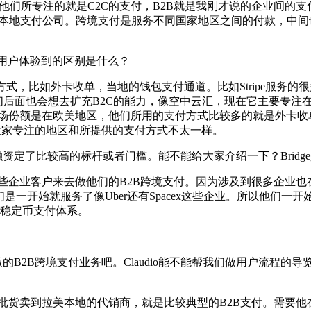
包，他们所专注的就是C2C的支付，B2B就是我刚才说的企业间的支
的本地支付公司。跨境支付是服务不同国家地区之间的付款，中间
ridge，用户体验到的区别是什么？
集成了很多支付方式，比如外卡收单，当地的钱包支付通道。比如Stripe服
后面也会想去扩充B2C的能力，像空中云汇，现在它主要专注在B2
额是在欧美地区，他们所用的支付方式比较多的就是外卡收单，就是Vis
。大家专注的地区和所提供的支付方式不太一样。
也给行业的融资定了比较高的标杆或者门槛。能不能给大家介绍一下？Brid
北美的一些企业客户来去做他们的B2B跨境支付。因为涉及到很多企业也
一开始就服务了像Uber还有Spacex这些企业。所以他们一
的稳定币支付体系。
所做的B2B跨境支付业务吧。Claudio能不能帮我们做用户流
单车，他一批货卖到拉美本地的代销商，就是比较典型的B2B支付。