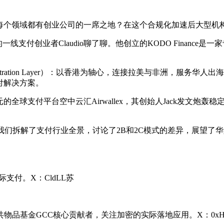
每个领域都有创业公司的一席之地？在这个合规化加速后大型机
支付创业者Claudio聊了聊。他创立的KODO Financ
chestration Layer）：以香港为轴心，连接拉美与非洲，
付解决方案。
全球支付平台空中云汇Airwallex，其创始人Jack发文炮
o还和我们拆解了支付行业全景，讨论了2B和2C模式的差异，展
际支付。X：CldLL苏
物品基金GCC核心贡献者，关注加密的实际落地应用。X：0xH