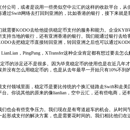
支付公司，或者是说用一些类似空中云汇的这样的收款平台，从
通过Swift网络去打回到亚洲的，比如香港的银行，接下来就
就需要KODO去给他提供稳定币支付的服务和能力。企业KY
所支持当地的银行，还有亚洲香港的银行。我们能通过银行去给客
KODO去把稳定币直接转回亚洲，转回亚洲之后也可以通过KOD
anLian，PingPang，XTransfer这种企业肯定都有想过
们在稳定币的涉足还不是很多。因为毕竟稳定币的使用也是在近几年才
候并没有怎么用稳定币的，也是从去年最早一开始只有10%不到
支付领域里面，稳定币是要比传统的个换汇链路走Swift和走美
。你说其他的原来的像lianlian，空中云汇，还有些电商，
我们也会有些竞争压力。我们现在是有弯道超车的机会。从时间
一起形成支付的解决方案，也是需要花时间的。我们相比他们在