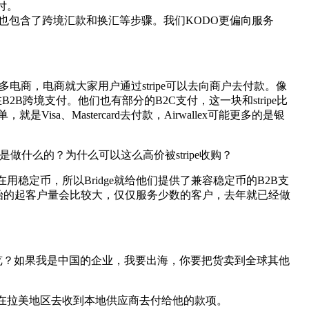
付。
也包含了跨境汇款和换汇等步骤。我们KODO更偏向服务
务的很多电商，电商就大家用户通过stripe可以去向商户去付款。像
B跨境支付。他们也有部分的B2C支付，这一块和stripe比
a、Mastercard去付款，Airwallex可能更多的是银
ge是做什么的？为什么可以这么高价被stripe收购？
在用稳定币，所以Bridge就给他们提供了兼容稳定币的B2B支
开始的起客户量会比较大，仅仅服务少数的客户，去年就已经做
程的导览？如果我是中国的企业，我要出海，你要把货卖到全球其他
需要他在拉美地区去收到本地供应商去付给他的款项。