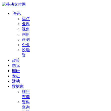
资讯
焦点
业界
视角
创新
评测
企业
投融
资
政策
国际
调研
专栏
活动
数据库
牌照
查询
资料
查询