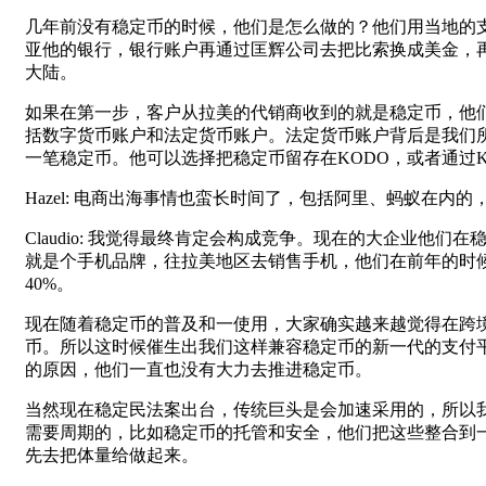
几年前没有稳定币的时候，他们是怎么做的？他们用当地的
亚他的银行，银行账户再通过匡辉公司去把比索换成美金，再
大陆。
如果在第一步，客户从拉美的代销商收到的就是稳定币，他们
括数字货币账户和法定货币账户。法定货币账户背后是我们
一笔稳定币。他可以选择把稳定币留存在KODO，或者通过
Hazel: 电商出海事情也蛮长时间了，包括阿里、蚂蚁在内的，Li
Claudio: 我觉得最终肯定会构成竞争。现在的大企业他
就是个手机品牌，往拉美地区去销售手机，他们在前年的时
40%。
现在随着稳定币的普及和一使用，大家确实越来越觉得在跨境
币。所以这时候催生出我们这样兼容稳定币的新一代的支付平台
的原因，他们一直也没有大力去推进稳定币。
当然现在稳定民法案出台，传统巨头是会加速采用的，所以
需要周期的，比如稳定币的托管和安全，他们把这些整合到
先去把体量给做起来。