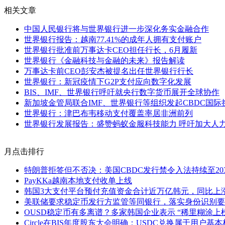
相关文章
中国人民银行将与世界银行进一步深化务实金融合作
世界银行报告：越南77.41%的成年人拥有支付账户
世界银行批准前万事达卡CEO担任行长，6月履新
世界银行《金融科技与金融的未来》报告解读
万事达卡前CEO彭安杰被提名出任世界银行行长
世界银行：新冠疫情下G2P支付应向数字化发展
BIS、IMF、世界银行呼吁就央行数字货币展开全球协作
新加坡金管局联合IMF、世界银行等组织发起CBDC国际
世界银行：津巴布韦移动支付覆盖率居非洲前列
世界银行发展报告：盛赞蚂蚁金服科技能力 呼吁加大人
月点击排行
特朗普拒签但不否决：美国CBDC发行禁令入法持续至20
PayKKa越南本地支付收单上线
韩国3大支付平台预付充值资金合计近万亿韩元，同比上涨1
美联储要求稳定币发行方监管等同银行，落实身份识别要
OUSD稳定币有多离谱？多家韩国企业表示 “稀里糊涂上
Circle在BIS年度股东大会明确：USDC兑换属于用户基