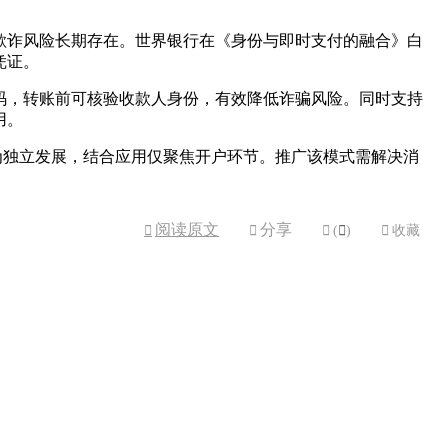
欺诈风险长期存在。世界银行在《身份与即时支付的融合》白
凭证。
码，转账前可核验收款人身份，有效降低诈骗风险。同时支持
用。
换多为独立发展，结合应用仅聚焦开户环节。推广该模式需解决消
阅读原文
分享



(

)

收藏