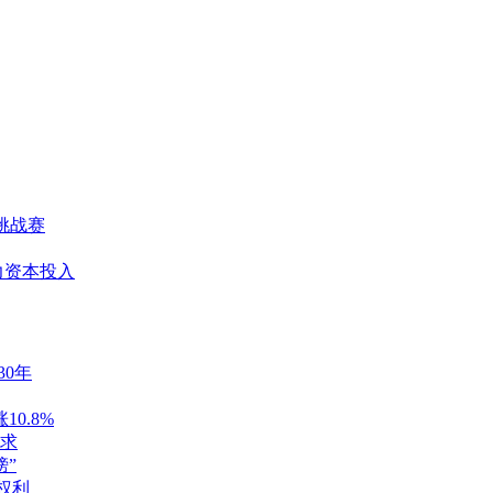
挑战赛
力资本投入
30年
0.8%
求
榜”
本权利