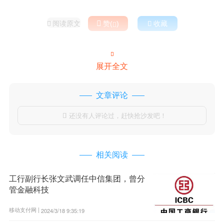
阅读原文

赞(
)

收藏



展开全文
文章评论
还没有人评论过，赶快抢沙发吧！

相关阅读
工行副行长张文武调任中信集团，曾分
管金融科技
移动支付网 |
2024/3/18 9:35:19