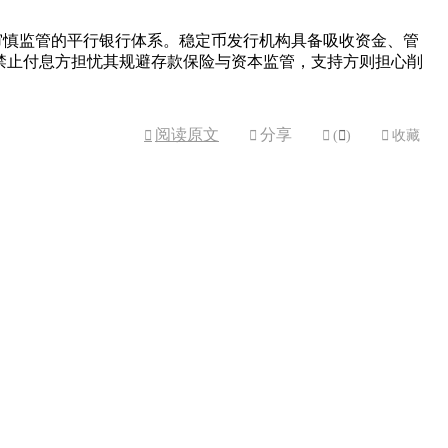
缺乏审慎监管的平行银行体系。稳定币发行机构具备吸收资金、管
禁止付息方担忧其规避存款保险与资本监管，支持方则担心削
阅读原文
分享



(

)

收藏