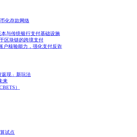
代币化存款网络
XRP账本与传统银行支付基础设施
基于区块链的跨境支付
ys整合账户核验能力，强化支付反诈
债返现」新玩法
未来
BETS）
算试点