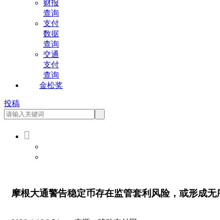
财报
查询
支付
数据
查询
交通
支付
查询
金松奖
投稿

会员登录
会员注册
摩根大通警告稳定币存在监管套利风险，或形成无