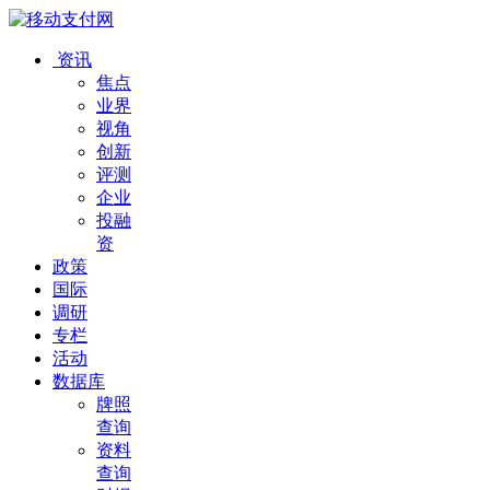
资讯
焦点
业界
视角
创新
评测
企业
投融
资
政策
国际
调研
专栏
活动
数据库
牌照
查询
资料
查询