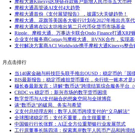
摩根大通Kinexys区块链存款账户新增人民币等五大币种
摩根大通高管谈AI支付4大趋势
摩根大通首份《支付展望报告》，披露5大关键趋势！
摩根大通、花旗等美国各大银行计划在2027年推出共享
摩根大通将在以太坊推出第二只代币化货币市场基金
Ripple、摩根大通、万事达卡联合Ondo Finance打通
企业支付服务商Corpay与摩根大通、BVNK合作，实现
支付解决方案商ACI Worldwide携手摩根大通Kinex
月点击排行
当140家金融与科技巨头联手推出OUSD：稳定币的「国
BIS最新报告：稳定币难担货币重任，央行统一账本才是
穆长春最新发言：详解“数币达”跨境结算综合服务平台（C
CBDC vs 稳定币：新兴市场的数字货币困境
数字货币与AI支付融合的想象空间与全球博弈
谈“数币达”的破局、务实与希望
义支付总经理左刚：数字人民币跨境支付的“义乌解法”
全球围堵稳定币：支付不重要，自主很重要！
中国银行行长张辉：AI正全方位重塑银行业发展范式
工行原董事长陈四清：探索离岸数字人民币产品和跨境结