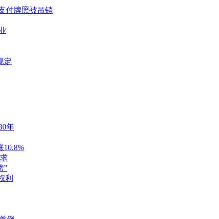
张支付牌照被吊销
业
规定
30年
0.8%
求
榜”
本权利