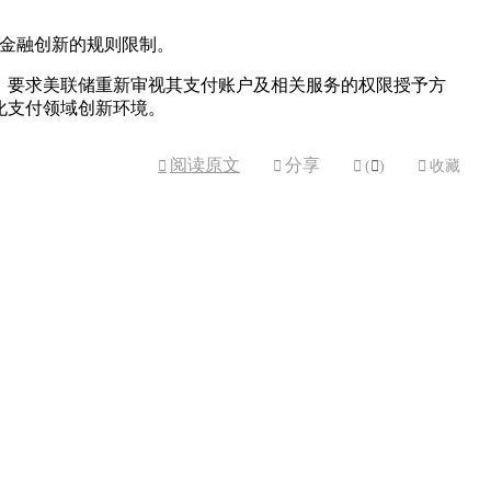
碍金融创新的规则限制。
，要求美联储重新审视其支付账户及相关服务的权限授予方
化支付领域创新环境。
阅读原文
分享



(

)

收藏