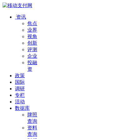
资讯
焦点
业界
视角
创新
评测
企业
投融
资
政策
国际
调研
专栏
活动
数据库
牌照
查询
资料
查询