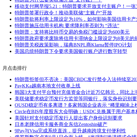
移动支付网早报5.21：特朗普要求开放支付主账户！一
特朗普签署行政令！推动美联储“主账户”开放
特朗普欲将利率上限设定为10%，如何影响美国信用卡产
特朗普施压信用卡机构 要求降利率否则为 “违法”
特朗普：支持将比特币交易的免税门槛设定为600美元
特朗普政府要求废除将信用卡滞纳金上限设定为8美元的
特朗普关税政策影响，瑞典BNPL商Klarna暂停IPO计划
美国总统特朗普下令要求美国银行账户进行数字转型
月点击排行
特朗普拒签但不否决：美国CBDC发行禁令入法持续至20
PayKKa越南本地支付收单上线
韩国3大支付平台预付充值资金合计近万亿韩元，同比上涨1
美联储要求稳定币发行方监管等同银行，落实身份识别要
OUSD稳定币有多离谱？多家韩国企业表示 “稀里糊涂上
Circle在BIS年度股东大会明确：USDC兑换属于用户基
美国针对支付稳定币发行人提出客户身份识别要求
日本老牌信用卡服务商全东信Zentoshin破产
9Pay与Visa完成系统直连，提升越南跨境支付便利性