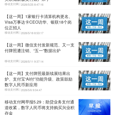
移动支付网 |
2026/5/25 8:47:16
【这一周】1家银行卡清算机构更名、
Visa万事达卡CEO访华、银联18个岗
位正招人
移动支付网 |
2026/5/18 8:53:17
【这一周】微信支付发新规范、又一支
付牌照遭注销、“五一”数据出炉
移动支付网 |
2026/5/11 9:37:14
【这一周】支付牌照最新续展结果出
炉、支付宝“AI付”功能升级、政策鼓励
数字人民币新应用
移动支付网 |
2026/5/6 9:04:47
移动支付网早报5.29：助贷业务支付通
道收紧，数字人民币将支持购买兴业积
存金