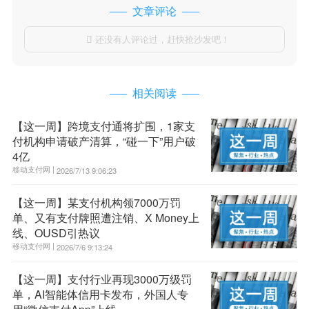
文章评论
还没有人评论过，赶快抢沙发吧！

相关阅读
【这一周】跨境支付通将扩围，1家支
付机构申请破产清算，“碰一下”用户破
4亿
移动支付网 |
2026/7/13 9:06:23
【这一周】某支付机构领7000万罚
单、又有支付牌照遭注销、X Money上
线、OUSD引热议
移动支付网 |
2026/7/6 9:13:24
【这一周】支付行业再现3000万级罚
单，AI智能体信用卡发布，外国人专