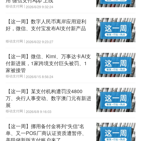
用“微信支付App”上线
移动支付网 |
2026/6/29 9:32:24
【这一周】数字人民币离岸应用迎利
好，微信、支付宝发布AI支付新产品
移动支付网 |
2026/6/22 9:23:27
【这一周】微信、Kimi、万事达卡AI支
付新进展，1家跨境支付巨头被罚、1
家被接管
移动支付网 |
2026/6/15 8:56:24
【这一周】某支付机构遭罚没4800
万、央行人事变动、数字澳门元有新进
展
移动支付网 |
2026/6/8 9:16:03
【这一周】挪用备付金将列“失信”名
单、又一POS厂商认证资质遭暂停、
美联储新版支付账户来了