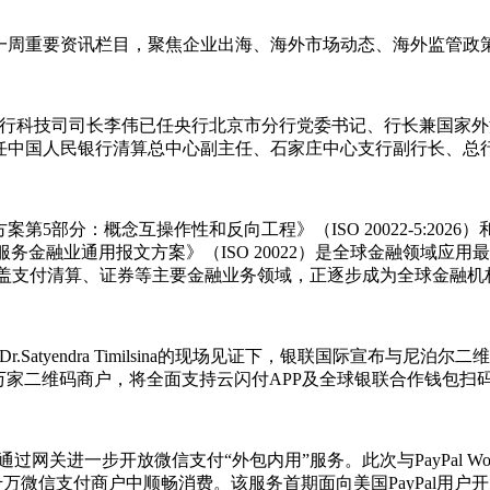
一周重要资讯栏目，聚焦企业出海、海外市场动态、海外监管政
银行科技司司长李伟已任央行北京市分行党委书记、行长兼国家
任中国人民银行清算总中心副主任、石家庄中心支行副行长、总
部分：概念互操作性和反向工程》（ISO 20022-5:2026
。《金融服务金融业通用报文方案》（ISO 20022）是全球金融
文库已覆盖支付清算、证券等主要金融业务领域，正逐步成为全球金
atyendra Timilsina的现场见证下，银联国际宣布与尼泊
00万家二维码商户，将全面支持云闪付APP及全球银联合作钱包扫
网关进一步开放微信支付“外包内用”服务。此次与PayPal Wo
千万微信支付商户中顺畅消费。该服务首期面向美国PayPal用