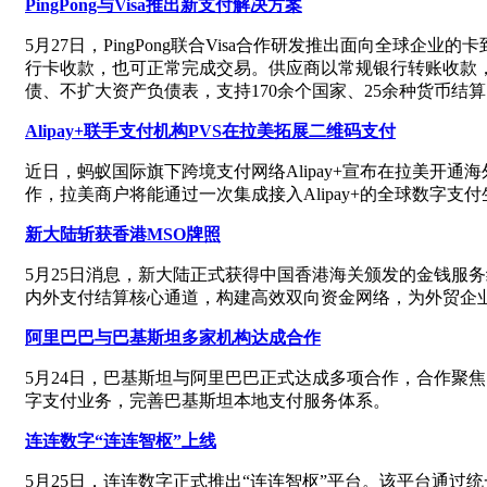
PingPong与Visa推出新支付解决方案
5月27日，PingPong联合Visa合作研发推出面向全
行卡收款，也可正常完成交易。供应商以常规银行转账收款，
债、不扩大资产负债表，支持170余个国家、25余种货币结
Alipay+联手支付机构PVS在拉美拓展二维码支付
近日，蚂蚁国际旗下跨境支付网络Alipay+宣布在拉美开
作，拉美商户将能通过一次集成接入Alipay+的全球数字支
新大陆斩获香港MSO牌照
5月25日消息，新大陆正式获得中国香港海关颁发的金钱服
内外支付结算核心通道，构建高效双向资金网络，为外贸企
阿里巴巴与巴基斯坦多家机构达成合作
5月24日，巴基斯坦与阿里巴巴正式达成多项合作，合作聚焦电
字支付业务，完善巴基斯坦本地支付服务体系。
连连数字“连连智枢”上线
5月25日，连连数字正式推出“连连智枢”平台。该平台通过