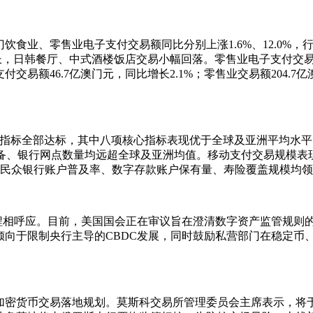
澳门饮食业、零售业电子支付交易额同比分别上涨1.6%、12.0
增长，日韩餐厅、中式酒楼饭店交易小幅回落。零售业电子支付交
交易额46.7亿澳门元，同比增长2.1%；零售业交易额204.7
项指标全部达标，其中八项核心指标表现优于全球及亚洲平均水
备、银行网点数量均远超全球及亚洲均值。移动支付交易规模表现亮
%，民众银行账户普及率、数字存款账户保有量、寿险覆盖规模均
相呼应。目前，美国国会正在审议旨在澄清数字资产监管规则的《C
向于限制央行主导的CBDC发展，同时鼓励私营部门在稳定币、
宣加密货币交易落地规划。莫斯科交易所管理委员会主席表示，将