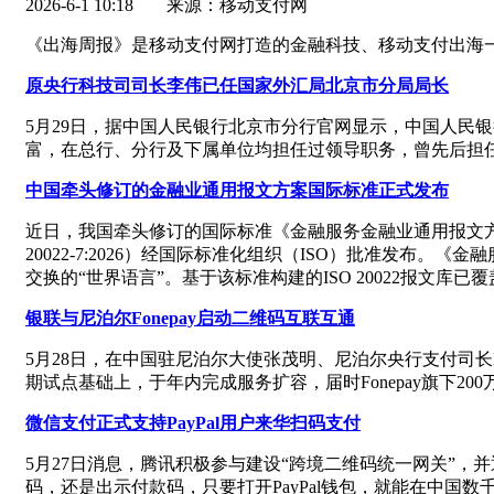
2026-6-1 10:18
来源：移动支付网
《出海周报》是移动支付网打造的金融科技、移动支付出海
原央行科技司司长李伟已任国家外汇局北京市分局局长
5月29日，据中国人民银行北京市分行官网显示，中国人民
富，在总行、分行及下属单位均担任过领导职务，曾先后担
中国牵头修订的金融业通用报文方案国际标准正式发布
近日，我国牵头修订的国际标准《金融服务金融业通用报文方案第5
20022-7:2026）经国际标准化组织（ISO）批准发布
交换的“世界语言”。基于该标准构建的ISO 20022报
银联与尼泊尔Fonepay启动二维码互联互通
5月28日，在中国驻尼泊尔大使张茂明、尼泊尔央行支付司长Dr.S
期试点基础上，于年内完成服务扩容，届时Fonepay旗下2
微信支付正式支持PayPal用户来华扫码支付
5月27日消息，腾讯积极参与建设“跨境二维码统一网关”，并通过
码，还是出示付款码，只要打开PayPal钱包，就能在中国数