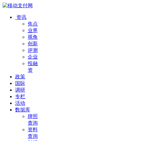
资讯
焦点
业界
视角
创新
评测
企业
投融
资
政策
国际
调研
专栏
活动
数据库
牌照
查询
资料
查询