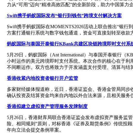
力从“可用”迈向“精准高效匹配”的全新阶段，助力中国算力
Swift携手蚂蚁国际发布“银行到钱包”跨境支付解决方案
Swift携手蚂蚁国际在MOMENTS2026活动上联合推出“银行
方案打通银行系统与数字钱包通道，资金可直接划转至收款
蚂蚁国际与泰国开泰银行KBank共建区块链跨境即时支付系
5月29日，蚂蚁国际（Ant International）与泰国
小时运作的美元跨境即时支付系统。本次合作的核心在于利用摩根
不间断运作。双方也将致力于开发涵盖支付受理、清算与结
香港收紧内地投资者银行开户监管
多家财经媒体报道称，近日，香港证监会、香港金管局同步收
确认投资及结算资金均来自内地以外合法来源，且相关服务
香港拟建立虚拟资产管理服务发牌制度
5月26日，香港财库局联合香港证监会发布虚拟资产服务监
险、相同规则”原则，对标香港《证券及期货条例》传统投顾
年向立法会提交条例草案。